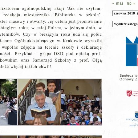
« maj
lip »
izatorem ogólnopolskiej akcji 'Jak nie czytam,
Archiwum
 redakcja miesięcznika 'Biblioteka w szkole’.
kter masowy i otwarty. Jej celem jest promowanie
Kategorie
wpisów
ubiegłym roku, w całej Polsce, w jednym dniu, w
na
zytelników. Czy w bieżącym roku uda się pobić
stronie
Liceum Ogólnokształcącego w Krakowie wyraziła
 wspólne zdjęcia na terenie szkoły i deklarację
mności. Przykład – grupa DSD pod opieką prof.
kowskim oraz Samorząd Szkolny z prof. Olgą
leźć więcej takich chwil!
Społeczny
Odnowy Z