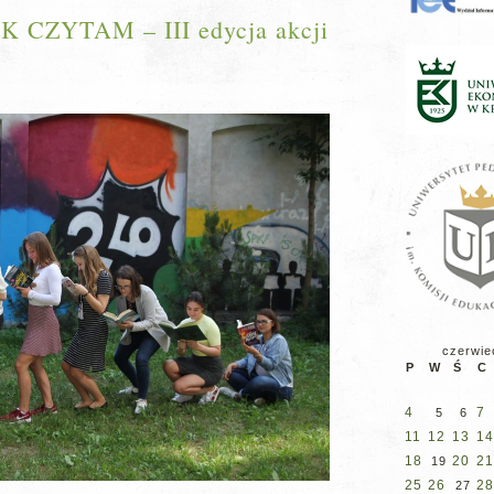
 CZYTAM – III edycja akcji
czerwie
P
W
Ś
C
4
7
5
6
11
12
13
14
18
20
21
19
25
26
28
27