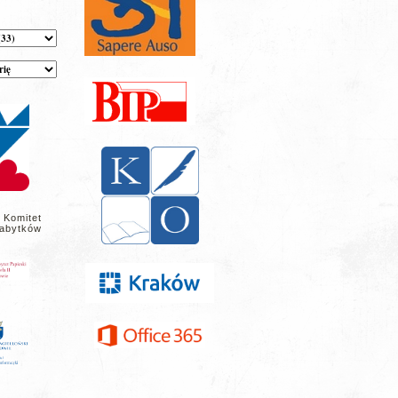
 Komitet
abytków