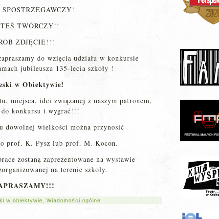
Ś SPOSTRZEGAWCZY!
STEŚ TWÓRCZY!!
RÓB ZDJĘCIE!!!
apraszamy do wzięcia udziału w konkursie
ach jubileuszu 135-lecia szkoły !
eski w Obiektywie!
tu, miejsca, idei związanej z naszym patronem,
e do konkursu i wygrać!!!
u dowolnej wielkości można przynosić
do prof. K. Pysz lub prof. M. Kocon.
race zostaną zaprezentowane na wystawie
zorganizowanej na terenie szkoły.
APRASZAMY!!!
ki w obiektywie
,
Wiadomości ogólne