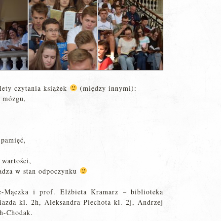
lety czytania książek
(między innymi):
a mózgu,
 pamięć,
 wartości,
wadza w stan odpoczynku
c-Mączka i prof. Elżbieta Kramarz – biblioteka
azda kl. 2h, Aleksandra Piechota kl. 2j, Andrzej
ch-Chodak.