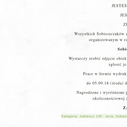
JESTE
JE
Z
Wszystkich Sobieszczaków z
organizowanym w ram
Sobi
Wystarczy zrobić zdjęcie obiek
zgłosić j
Prace w formie wydruk
do 05.09.18 (środa) 
Nagrodzone i wyróżnione p
okolicznościowej 
Z
Kategoria:
Jubileusz 135 - lecia
,
Sobies