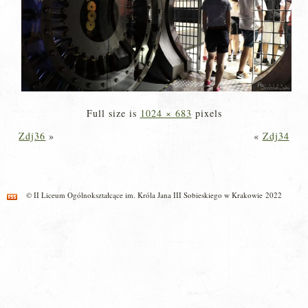
Full size is
1024 × 683
pixels
Zdj36
»
«
Zdj34
© II Liceum Ogólnokształcące im. Króla Jana III Sobieskiego w Krakowie 2022