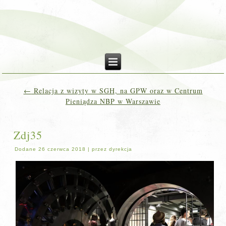
←
Relacja z wizyty w SGH, na GPW oraz w Centrum
Pieniądza NBP w Warszawie
Zdj35
Dodane
26 czerwca 2018
|
przez
dyrekcja