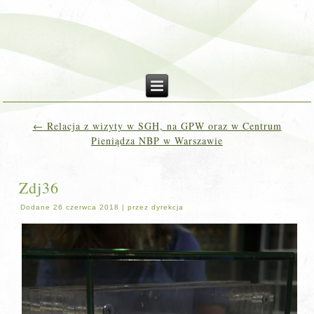
←
Relacja z wizyty w SGH, na GPW oraz w Centrum
Pieniądza NBP w Warszawie
Zdj36
Dodane
26 czerwca 2018
|
przez
dyrekcja