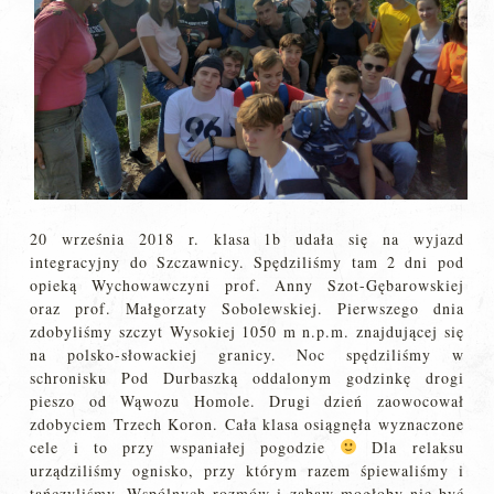
20 września 2018 r. klasa 1b udała się na wyjazd
integracyjny do Szczawnicy. Spędziliśmy tam 2 dni pod
opieką Wychowawczyni prof. Anny Szot-Gębarowskiej
oraz prof. Małgorzaty Sobolewskiej. Pierwszego dnia
zdobyliśmy szczyt Wysokiej 1050 m n.p.m. znajdującej się
na polsko-słowackiej granicy. Noc spędziliśmy w
schronisku Pod Durbaszką oddalonym godzinkę drogi
pieszo od Wąwozu Homole. Drugi dzień zaowocował
zdobyciem Trzech Koron. Cała klasa osiągnęła wyznaczone
cele i to przy wspaniałej pogodzie
Dla relaksu
urządziliśmy ognisko, przy którym razem śpiewaliśmy i
tańczyliśmy. Wspólnych rozmów i zabaw mogłoby nie być