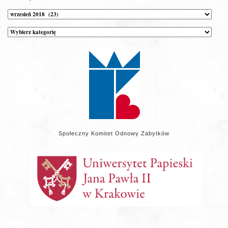
Archiwum
Kategorie
wpisów
na
stronie
Społeczny Komitet Odnowy Zabytków