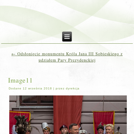
←
Odsłonięcie monumentu Króla Jana III Sobieskiego z
udziałem Pary Prezydenckiej
Image11
Dodane
12 września 2018
|
przez
dyrekcja