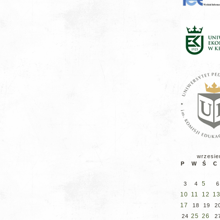
wrzesie
P
W
Ś
C
5
3
4
6
10
11
12
1
17
18
19
2
25
26
24
2