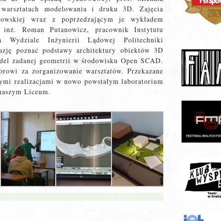
 warsztatach modelowania i druku 3D. Zajęcia
akowskiej wraz z poprzedzającym je wykładem
 inż. Roman Putanowicz, pracownik Instytutu
a Wydziale Inżynierii Lądowej Politechniki
azję poznać podstawy architektury obiektów 3D
odel zadanej geometrii w środowisku Open SCAD.
orowi za zorganizowanie warsztatów. Przekazane
nymi realizacjami w nowo powstałym laboratorium
 naszym Liceum.