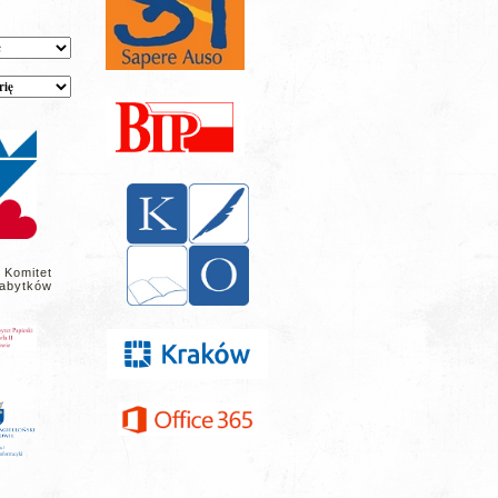
 Komitet
abytków