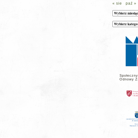
« sie
paź »
Archiwum
Kategorie
wpisów
na
stronie
Społeczny
Odnowy Z