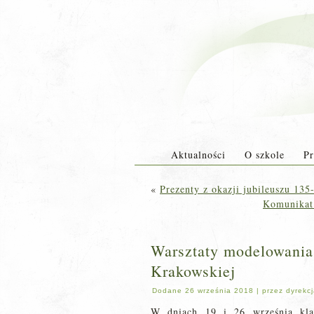
Aktualności
O szkole
Pr
«
Prezenty z okazji jubileuszu 135
Komunikat
Warsztaty modelowania 
Krakowskiej
Dodane
26 września 2018
|
przez
dyrekc
W dniach 19 i 26 września kla