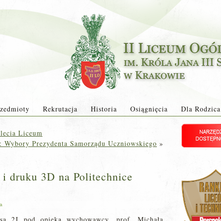
zedmioty
Rekrutacja
Historia
Osiągnięcia
Dla Rodzica
-lecia Liceum
: Wybory Prezydenta Samorządu Uczniowskiego
»
i druku 3D na Politechnice
ja
sa 2J pod opieką wychowawcy, prof. Michała