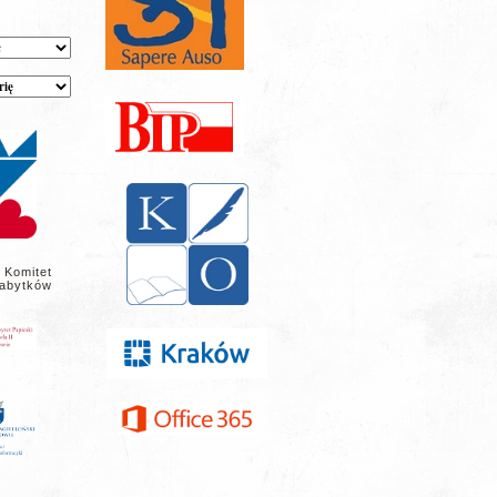
 Komitet
abytków