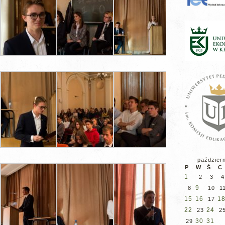
paździer
P
W
Ś
C
1
2
3
4
9
8
10
1
15
16
1
17
22
24
23
2
30
31
29