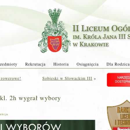
zedmioty
Rekrutacja
Historia
Osiągnięcia
Dla Rodzica
i rowerowe!
Sobieski w Słowackim III
»
kl. 2h wygrał wybory
ekcja