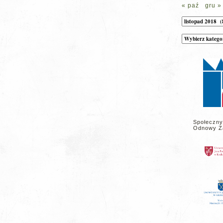
« paź
gru »
Archiwum
Kategorie
wpisów
na
stronie
Społeczny
Odnowy Z