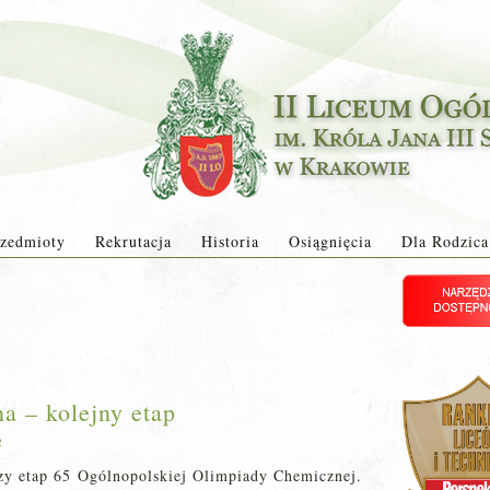
zedmioty
Rekrutacja
Historia
Osiągnięcia
Dla Rodzica
a – kolejny etap
2
zy etap 65 Ogólnopolskiej Olimpiady Chemicznej.