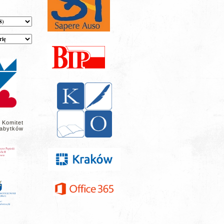
 Komitet
abytków