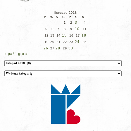
listopad 2018
P
W
Ś
C
P
S
N
3
1
2
4
10
5
6
7
8
9
11
15
18
12
13
14
16
17
24
19
20
21
22
23
25
26
28
30
27
29
« paź
gru »
Archiwum
Kategorie
wpisów
na
stronie