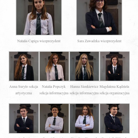
Natalia Capiga wiceprezydent
Sara Zawadzka wiceprezydent
Anna Suryło sekcja
Natalia Popczyk
Hanna Sienkiewicz
Magdalena Kądziela
artystyczna
sekcja informacyjna
sekcja informacyjna
sekcja organizacyjna