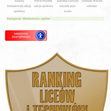
Andrzej
Paweł Przytuła
Karolina Gierczyk
Dominik Wilczek
Dumanowski sekcja
sekcja sportowa
rzecznik praw
sekretarz
sportowa
ucznia
Kategoria:
Wiadomości ogólne