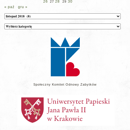
26
28
30
27
29
« paź
gru »
Archiwum
Kategorie
wpisów
na
stronie
Społeczny Komitet Odnowy Zabytków