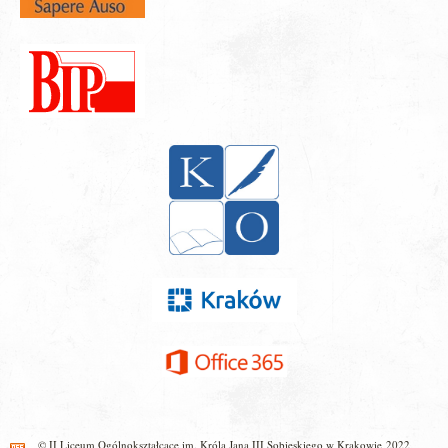
© II Liceum Ogólnokształcące im. Króla Jana III Sobieskiego w Krakowie 2022