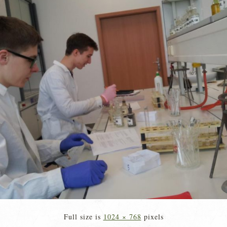
Full size is
1024 × 768
pixels