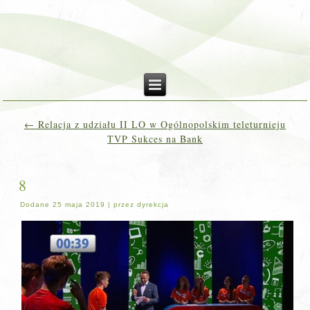
←
Relacja z udziału II LO w Ogólnopolskim teleturnieju
TVP Sukces na Bank
8
Dodane
25 maja 2019
|
przez
dyrekcja