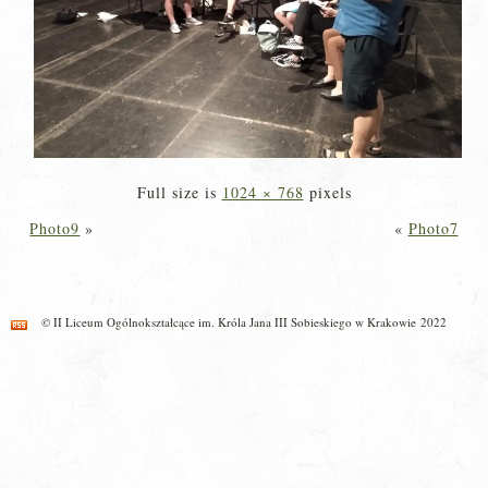
Full size is
1024 × 768
pixels
Photo9
»
«
Photo7
© II Liceum Ogólnokształcące im. Króla Jana III Sobieskiego w Krakowie 2022