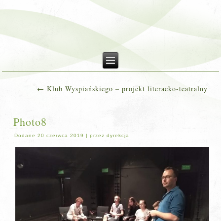
←
Klub Wyspiańskiego – projekt literacko-teatralny
Photo8
Dodane
20 czerwca 2019
|
przez
dyrekcja