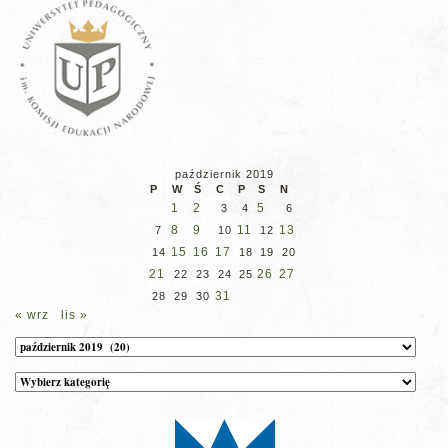
październik 2019
P
W
Ś
C
P
S
N
1
2
5
3
4
6
8
9
11
13
7
10
12
15
16
17
14
18
19
20
21
26
27
22
23
24
25
31
28
29
30
« wrz
lis »
Archiwum
Kategorie
wpisów
na
stronie