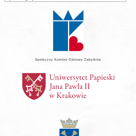
wpisów
na
stronie
Społeczny Komitet Odnowy Zabytków