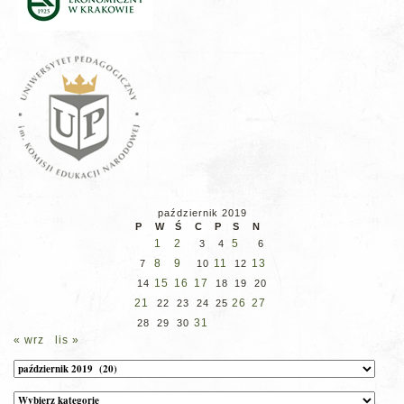
październik 2019
P
W
Ś
C
P
S
N
1
2
5
3
4
6
8
9
11
13
7
10
12
15
16
17
14
18
19
20
21
26
27
22
23
24
25
31
28
29
30
« wrz
lis »
Archiwum
Kategorie