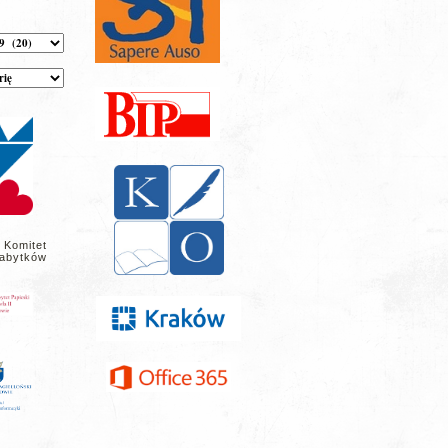
 Komitet
abytków