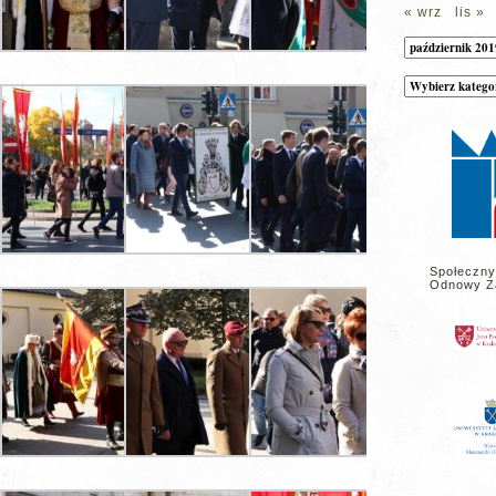
« wrz
lis »
Archiwum
Kategorie
wpisów
na
stronie
Społeczny
Odnowy Z