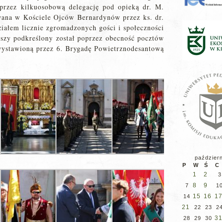
przez kilkuosobową delegację pod opieką dr. M.
ana w Kościele Ojców Bernardynów przez ks. dr.
ziałem licznie zgromadzonych gości i społeczności
szy podkreślony został poprzez obecność pocztów
wystawioną przez 6. Brygadę Powietrznodesantową
paździer
P
W
Ś
C
1
2
3
8
9
7
1
15
16
1
14
21
22
23
2
3
28
29
30