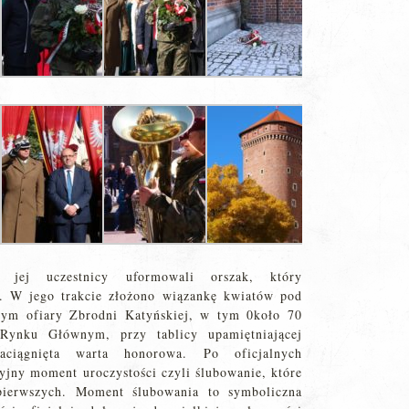
 jej uczestnicy uformowali orszak, który
. W jego trakcie złożono wiązankę kwiatów pod
cym ofiary Zbrodni Katyńskiej, w tym 0koło 70
Rynku Głównym, przy tablicy upamiętniającej
zaciągnięta warta honorowa. Po oficjalnych
jny moment uroczystości czyli ślubowanie, które
 pierwszych. Moment ślubowania to symboliczna