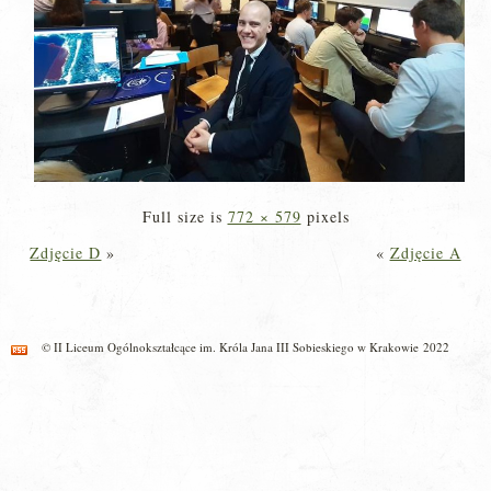
Full size is
772 × 579
pixels
Zdjęcie D
»
«
Zdjęcie A
© II Liceum Ogólnokształcące im. Króla Jana III Sobieskiego w Krakowie 2022