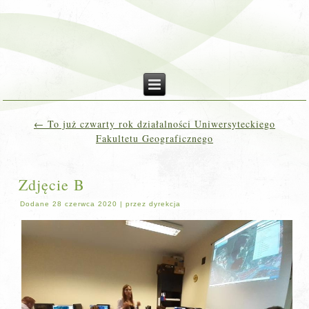
←
To już czwarty rok działalności Uniwersyteckiego
Fakultetu Geograficznego
Zdjęcie B
Dodane
28 czerwca 2020
|
przez
dyrekcja