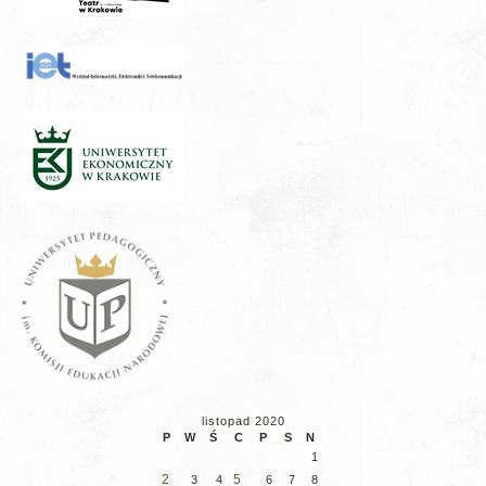
listopad 2020
P
W
Ś
C
P
S
N
1
2
5
3
4
6
7
8