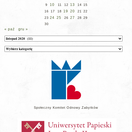
10
13
9
11
12
14
15
19
20
16
17
18
21
22
24
25
27
23
26
28
29
30
« paź
gru »
Archiwum
Kategorie
wpisów
na
stronie
Społeczny Komitet Odnowy Zabytków