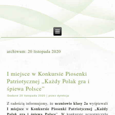
archiwum:
20 listopada 2020
I miejsce w Konkursie Piosenki
Patriotycznej „Każdy Polak gra i
śpiewa Polsce”
Dodane
20 listopada 2020
|
przez
dyrekcja
uczniowie klasy 2a
Z radością informujemy, że
wyśpiewali
I miejsce
Konkursie Piosenki
Patriotycznej „Każdy
w
Polak gra i śpiewa Polsce
”. W konkursie uczestniczyło