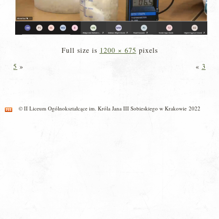
Full size is
1200 × 675
pixels
5
»
«
3
© II Liceum Ogólnokształcące im. Króla Jana III Sobieskiego w Krakowie 2022