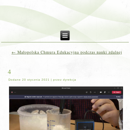
←
Małopolska Chmura Edukacyjna podczas nauki zdalnej
4
Dodane
20 stycznia 2021
|
przez
dyrekcja