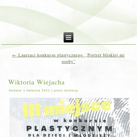
←
Laureaci konkursu plastycznego ,,Portret bliskiej mi
osoby”
Wiktoria Wiejacha
Dodane
1 kwietnia 2021
|
przez
dyrekcja