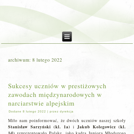
archiwum:
8 lutego 2022
Sukcesy uczniów w prestiżowych
zawodach międzynarodowych w
narciarstwie alpejskim
Dodane
8 lutego 2022
|
przez
dyrekcja
Miło nam poinformować, że dwóch uczniów naszej szkoły
Stanisław Sarzyński (kl. 1a)
Jakub Kolegowicz (kl.
i
1d)
reprezentowało Polskę, jako kadra Juniora Młodszego