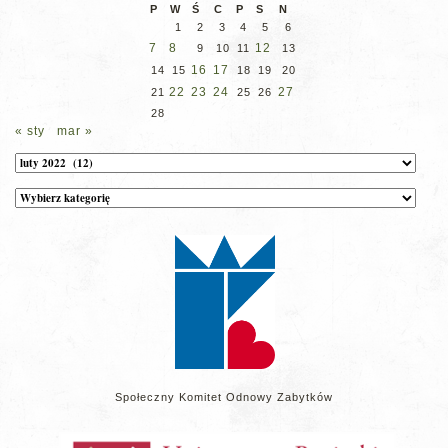
P
W
Ś
C
P
S
N
1
2
3
4
5
6
7
8
12
9
10
11
13
16
17
14
15
18
19
20
22
23
24
27
21
25
26
28
« sty
mar »
Archiwum
Kategorie
wpisów
na
stronie
Społeczny Komitet Odnowy Zabytków