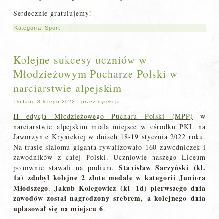
Serdecznie gratulujemy!
Kategoria:
Sport
Kolejne sukcesy uczniów w
Młodzieżowym Pucharze Polski w
narciarstwie alpejskim
Dodane
8 lutego 2022
|
przez
dyrekcja
II edycja Młodzieżowego Pucharu Polski (MPP)
w
narciarstwie alpejskim miała miejsce w ośrodku PKL na
Jaworzynie Krynickiej w dniach 18-19 stycznia 2022 roku.
Na trasie slalomu giganta rywalizowało 160 zawodniczek i
zawodników z całej Polski. Uczniowie naszego Liceum
Stanisław Sarzyński (kl.
ponownie stawali na podium.
1a) zdobył kolejne 2 złote medale w kategorii Juniora
Młodszego
Jakub Kolegowicz (kl. 1d) pierwszego dnia
.
zawodów został nagrodzony srebrem, a kolejnego dnia
uplasował się na miejscu 6
.