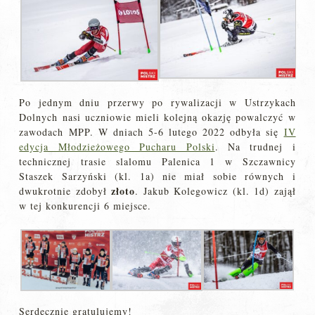
Po jednym dniu przerwy po rywalizacji w Ustrzykach
Dolnych nasi uczniowie mieli kolejną okazję powalczyć w
zawodach MPP. W dniach 5-6 lutego 2022 odbyła się
IV
edycja Młodzieżowego Pucharu Polski
. Na trudnej i
technicznej trasie slalomu Palenica 1 w Szczawnicy
Staszek Sarzyński (kl. 1a) nie miał sobie równych i
złoto
dwukrotnie zdobył
. Jakub Kolegowicz (kl. 1d) zajął
w tej konkurencji 6 miejsce.
Serdecznie gratulujemy!