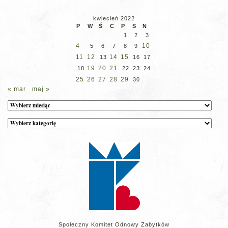
kwiecień 2022
P
W
Ś
C
P
S
N
1
2
3
4
10
5
6
7
8
9
11
12
14
15
13
16
17
19
20
21
18
22
23
24
25
26
27
28
29
30
« mar
maj »
Archiwum
Kategorie
wpisów
na
stronie
Społeczny Komitet Odnowy Zabytków