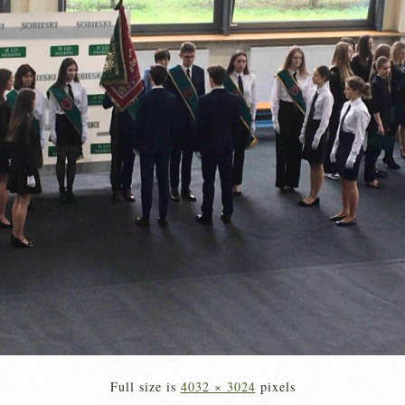
Full size is
4032 × 3024
pixels