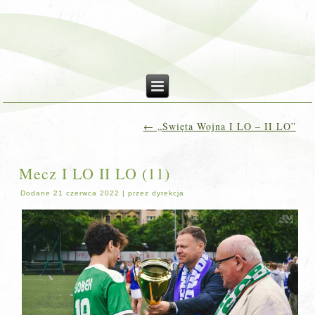
←
„Święta Wojna I LO – II LO”
Mecz I LO II LO (11)
Dodane
21 czerwca 2022
|
przez
dyrekcja