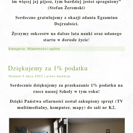
im więcej jej pijesz, tym bardziej jesteś spragniony”
(Stefan Żeromski)
Serdeczne gratulujemy z okazji zdania Egzaminu
Dojrzałości.
Życzymy sukcesów na dalsze lata nauki oraz udanego
startu w dorosłe życie
!
Kategoria:
Wiadomości ogólne
Dziękujemy za 1% podatku
Dodane
5 lipca 2022
|
przez
dyrekcja
Serdecznie dziękujemy za przekazanie 1% podatku na
rzecz naszej Szkoły w tym roku!
Dzięki Państwa ofiarności został zakupiony sprzęt (TV
multimedialny, komputer, mapy) do sali nr K2.