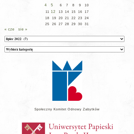
4
5
6
7
8
9
10
12
11
13
14
15
16
17
18
19
20
21
22
23
24
25
26
27
28
29
30
31
« cze
sie »
Archiwum
Kategorie
wpisów
na
stronie
Społeczny Komitet Odnowy Zabytków