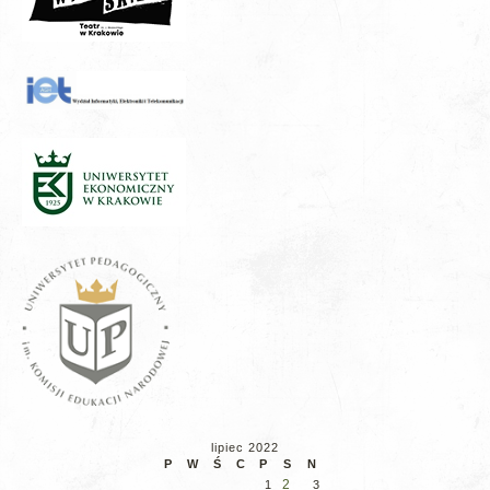
lipiec 2022
P
W
Ś
C
P
S
N
2
1
3