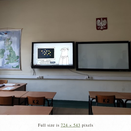
Full size is
724 × 543
pixels