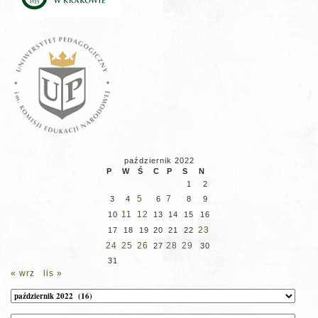
październik 2022
P
W
Ś
C
P
S
N
1
2
5
7
3
4
6
8
9
11
12
10
13
14
15
16
23
17
18
19
20
21
22
24
25
26
28
29
27
30
31
« wrz
lis »
Archiwum
Kategorie