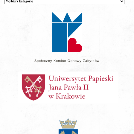
wpisów
na
stronie
Społeczny Komitet Odnowy Zabytków