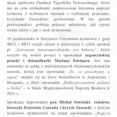
akcja społeczna Fundacji Tygodnika Powszechnego, która
ma na celu rozbudzanie zainteresowań literaturą poprzez
rozmowę o wybranych tekstach z wybitnymi pisarzami,
krytykami literackimi, profesorami. W ten sposób
profesjonaliści próbują pokazać młodzieży, jak czytać
ważne teksty i jak o nich dyskutować.
19 października w Instytucie Cervantesa uczniowie z grup
4H12 i 4H13 wzięli udział w pierwszym z cyklu spotkań
pt.
„Literatura latynoamerykańska jest kobietą”
, które
argentyńskiej
toczyło się wokół postaci i opowiadań
pisarki i dziennikarki Mariany Enriquez.
Jest ona
uznawana za jedną z najważniejszych latynoamerykańskich
autorek, której tom opowiadań „
To, co utraciłyśmy w
ogniu
” znalazł się na liście bestsellerów w Argentynie i
Hiszpanii, a zbiór opowiadań „
Niebezpieczeństwa palenia
w łóżku
” – w finale Międzynarodowej Nagrody Bookera w
2021 r.
pan Michał Sowiński, redaktor
Spotkanie poprowadził
literacki Festiwalu Conrada i krytyk literacki
, z którym
uczniowie dyskutowali na temat opowiadania „
Pajęcza