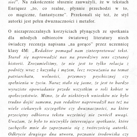
sieć
”. Na zakończenie słusznie zauważyli, że w tekstach
Enriquez „to, co realne, płynnie przechodzi w to,
co magiczne, fantastyczne”. Przekonali się też, że styl
autorki jest pełen dwuznaczności i metafor.
O niezaprzeczalnych korzyściach płynących ze spotkania
dla młodych odbiorców światowej literatury niech
świadczy recenzja napisana „na gorąco” przez uczennicę
klasy 4M:
„Redaktor pomagał nam zinterpretować tekst.
Starał się naprowadzić nas na prawdziwy sens czytanej
historii. Zrozumieliśmy, że nie jest to tylko relacja z
podróży wraz z kuzynką i mężem, lecz rozważania na temat
patriarchatu, wolności, przemocy psychicznej czy
spełnienia w życiu. Naraz stało się jasne, że jest to bardzo
wyraziste opowiadanie przede wszystkim o roli kobiet w
społeczeństwie. Mimo, że do niektórych wniosków nie było
trudno dojść samemu, pan redaktor naprowadził nas też na
wiele ciekawych szczegółów czy dwuznaczności, na które
przeciętny odbiorca tekstu wcześniej nie zwrócił uwagi.
Uważam, że było to niezwykle interesujące spotkanie, które
zachęciło mnie do zapoznania się z twórczością autorki.
Odkrycie drugiego dna utworu, poznanie środowiska czy