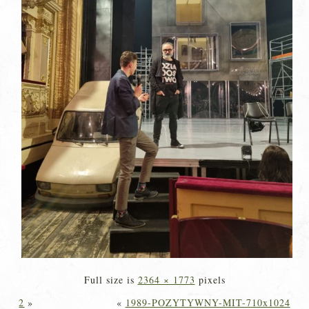
Full size is
2364 × 1773
pixels
2
»
«
1989-POZYTYWNY-MIT-710x1024