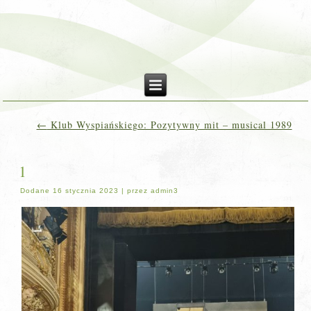
←
Klub Wyspiańskiego: Pozytywny mit – musical 1989
1
Dodane
16 stycznia 2023
|
przez
admin3