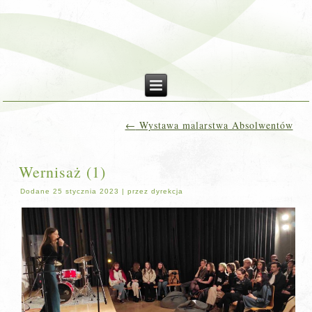
←
Wystawa malarstwa Absolwentów
Wernisaż (1)
Dodane
25 stycznia 2023
|
przez
dyrekcja