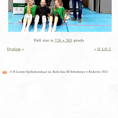
Full size is
728 × 503
pixels
Dyplom
»
«
II LO 2
© II Liceum Ogólnokształcące im. Króla Jana III Sobieskiego w Krakowie 2022