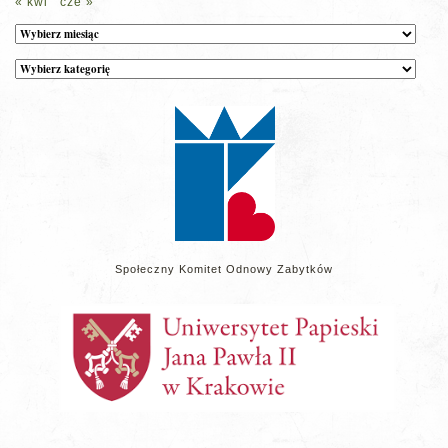
« kwi
cze »
Archiwum
Kategorie
wpisów
na
stronie
Społeczny Komitet Odnowy Zabytków