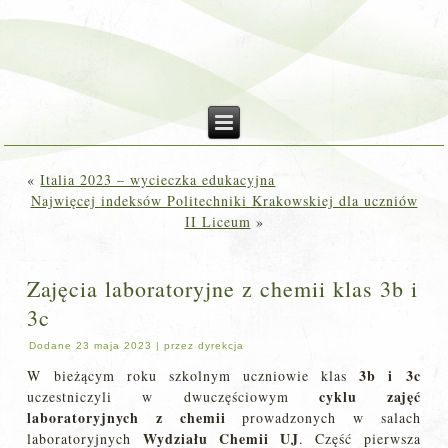
«
Italia 2023 – wycieczka edukacyjna
Najwięcej indeksów Politechniki Krakowskiej dla uczniów
II Liceum
»
Zajęcia laboratoryjne z chemii klas 3b i
3c
Dodane
23 maja 2023
|
przez
dyrekcja
3b i 3c
W bieżącym roku szkolnym uczniowie klas
cyklu zajęć
uczestniczyli w dwuczęściowym
laboratoryjnych z chemii
prowadzonych w salach
Wydziału Chemii UJ
laboratoryjnych
. Część pierwsza