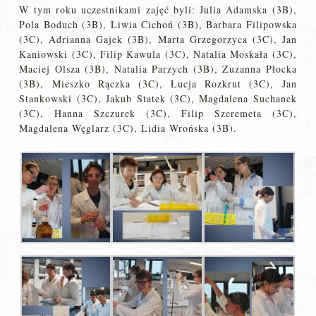
W tym roku uczestnikami zajęć byli: Julia Adamska (3B),
Pola Boduch (3B), Liwia Cichoń (3B), Barbara Filipowska
(3C), Adrianna Gajek (3B), Marta Grzegorzyca (3C), Jan
Kaniowski (3C), Filip Kawula (3C), Natalia Moskała (3C),
Maciej Olsza (3B), Natalia Parzych (3B), Zuzanna Płocka
(3B), Mieszko Rączka (3C), Łucja Rozkrut (3C), Jan
Stankowski (3C), Jakub Statek (3C), Magdalena Suchanek
(3C), Hanna Szczurek (3C), Filip Szeremeta (3C),
Magdalena Węglarz (3C), Lidia Wrońska (3B).