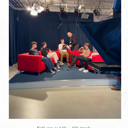
Full size is
640 × 480
pixels