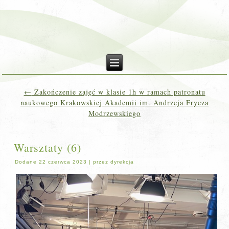
←
Zakończenie zajęć w klasie 1h w ramach patronatu
naukowego Krakowskiej Akademii im. Andrzeja Frycza
Modrzewskiego
Warsztaty (6)
Dodane
22 czerwca 2023
|
przez
dyrekcja