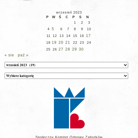
wrzesień 2023
P
W
Ś
C
P
S
N
1
2
3
5
4
6
7
8
9
10
17
11
12
13
14
15
16
19
20
21
18
22
23
24
27
28
29
30
25
26
« sie
paź »
Archiwum
Kategorie
wpisów
na
stronie
Społeczny Komitet Odnowy Zabytków