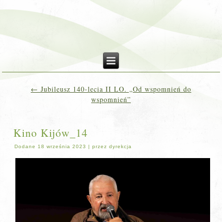
←
Jubileusz 140-lecia II LO. „Od wspomnień do
wspomnień”
Kino Kijów_14
Dodane
18 września 2023
|
przez
dyrekcja