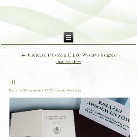
←
Jubileusz 140-lecia II LO. Wystawa książek
absolwentów
10
Dodane
20 września 2023
|
przez
dyrekcja