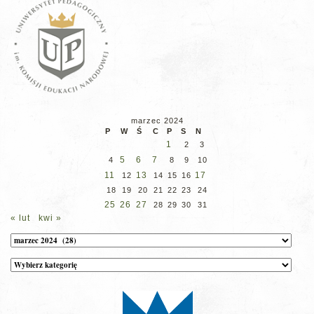
marzec 2024
P
W
Ś
C
P
S
N
1
2
3
5
6
7
4
8
9
10
11
13
17
12
14
15
16
18
19
20
21
22
23
24
25
26
27
28
29
30
31
« lut
kwi »
Archiwum
Kategorie
wpisów
na
stronie