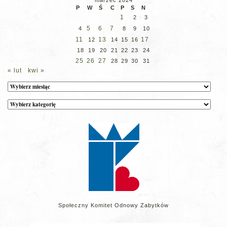
P
W
Ś
C
P
S
N
1
2
3
5
6
7
4
8
9
10
11
13
17
12
14
15
16
18
19
20
21
22
23
24
25
26
27
28
29
30
31
« lut
kwi »
Archiwum
Kategorie
wpisów
na
stronie
Społeczny Komitet Odnowy Zabytków