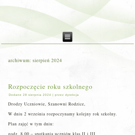
archiwum:
sierpień 2024
Rozpoczęcie roku szkolnego
Dodane
28 sierpnia 2024
|
przez
dyrekcja
Drodzy Uczniowie, Szanowni Rodzice,
W dniu 2 września rozpoczynamy kolejny rok szkolny.
Plan zajęć w tym dniu:
godz. 8.00 – spotkania uczniów klas II i III