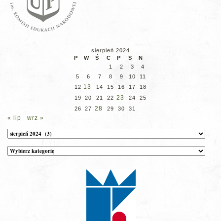
sierpień 2024
P
W
Ś
C
P
S
N
1
2
3
4
5
6
7
8
9
10
11
13
12
14
15
16
17
18
23
19
20
21
22
24
25
28
26
27
29
30
31
« lip
wrz »
Archiwum
Kategorie
wpisów
na
stronie