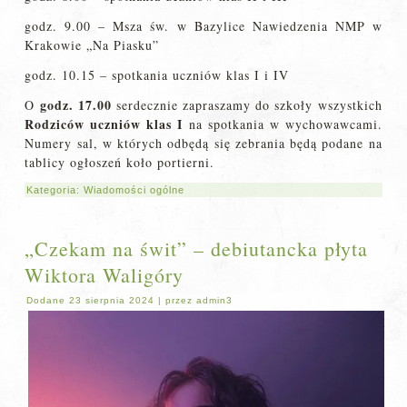
godz. 9.00 – Msza św. w Bazylice Nawiedzenia NMP w
Krakowie „Na Piasku”
godz. 10.15 – spotkania uczniów klas I i IV
godz. 17.00
O
serdecznie zapraszamy do szkoły wszystkich
Rodziców uczniów klas I
na spotkania w wychowawcami.
Numery sal, w których odbędą się zebrania będą podane na
tablicy ogłoszeń koło portierni.
Kategoria:
Wiadomości ogólne
„Czekam na świt” – debiutancka płyta
Wiktora Waligóry
Dodane
23 sierpnia 2024
|
przez
admin3