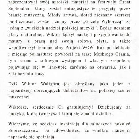
zaprezentował swój autorski materiał na festiwalu Great
September, który został entuzjastycznie przyjęty przez
branżę muzyczną. Młody artysta, dotąd nieznany szerszej
publiczności, został uznany przez „Gazetę Wyborczą” za
jedną z „wielkich nadziei polskiej muzyki”. Będąc uczniem
klasy maturalnej, Wiktor łączył naukę i przygotowania do
matury z pracą nad swoją solową płytą, a także
współtworzył fenomenalny Projekt WOW. Rok po debiucie
i miesiąc po maturze powrócił na trasę Męskiego Grania,
tym razem z solowym występem i własnym zespołem,
pojawiając się w line-upie zarówno na otwarciu, jak i
zakończeniu trasy.
Dziś Wiktor Waligóra jest określany jako jeden z
najbardziej obiecujących debiutantów na polskiej scenie
muzycznej.
Wiktorze, serdecznie Ci gratulujemy! Dziękujemy za
muzykę, którą tworzysz i którą się z nami dzielisz.
Wierzymy, że będziesz inspiracją dla młodszych pokoleń
Sobieszczaków, bo udowodniłeś, że wielkie marzenia
naprawdę się spełniają.