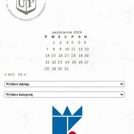
październik 2024
P
W
Ś
C
P
S
N
4
5
6
1
2
3
11
7
8
9
10
12
13
15
17
18
14
16
19
20
23
21
22
24
25
26
27
28
30
31
29
« wrz
lis »
Archiwum
Kategorie
wpisów
na
stronie