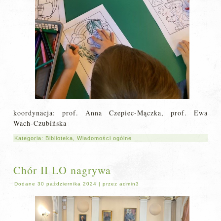
koordynacja: prof. Anna Czepiec-Mączka, prof. Ewa
Wach-Czubińska
Kategoria:
Biblioteka
,
Wiadomości ogólne
Chór II LO nagrywa
Dodane
30 października 2024
|
przez
admin3