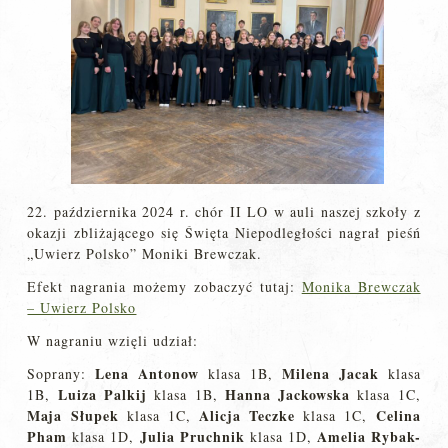
22. października 2024 r. chór II LO w auli naszej szkoły z
okazji zbliżającego się Święta Niepodległości nagrał pieśń
„Uwierz Polsko” Moniki Brewczak.
Efekt nagrania możemy zobaczyć tutaj:
Monika Brewczak
– Uwierz Polsko
W nagraniu wzięli udział:
Lena Antonow
Milena Jacak
Soprany:
klasa 1B,
klasa
Luiza Palkij
Hanna Jackowska
1B,
klasa 1B,
klasa 1C,
Maja Słupek
Alicja Teczke
Celina
klasa 1C,
klasa 1C,
Pham
Julia Pruchnik
Amelia Rybak-
klasa 1D,
klasa 1D,