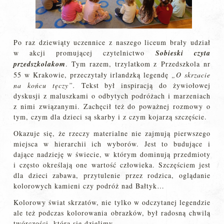
Po raz dziewiąty uczennice z naszego liceum brały udział
w akcji promującej czytelnictwo
Sobieski czyta
przedszkolakom
. Tym razem, trzylatkom z Przedszkola nr
55 w Krakowie, przeczytały irlandzką legendę
„O skrzacie
na końcu tęczy”.
Tekst był inspiracją do żywiołowej
dyskusji z maluszkami o odbytych podróżach i marzeniach
z nimi związanymi. Zachęcił też do poważnej rozmowy o
tym, czym dla dzieci są skarby i z czym kojarzą szczęście.
Okazuje się, że rzeczy materialne nie zajmują pierwszego
miejsca w hierarchii ich wyborów. Jest to budujące i
dające nadzieję w świecie, w którym dominują przedmioty
i często określają one wartość człowieka. Szczęściem jest
dla dzieci zabawa, przytulenie przez rodzica, oglądanie
kolorowych kamieni czy podróż nad Bałtyk…
Kolorowy świat skrzatów, nie tylko w odczytanej legendzie
ale też podczas kolorowania obrazków, był radosną chwilą
twórczości, którą się dzielimy.