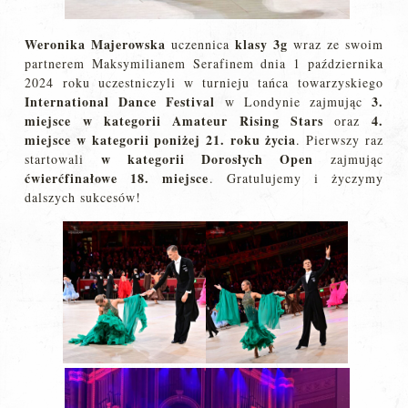
Weronika Majerowska
klasy 3g
uczennica
wraz ze swoim
partnerem Maksymilianem Serafinem dnia 1 października
2024 roku uczestniczyli w turnieju tańca towarzyskiego
International Dance Festival
3.
w Londynie zajmując
miejsce w kategorii Amateur Rising Stars
4.
oraz
miejsce w kategorii poniżej 21. roku życia
. Pierwszy raz
w kategorii Dorosłych Open
startowali
zajmując
ćwierćfinałowe 18. miejsce
. Gratulujemy i życzymy
dalszych sukcesów!