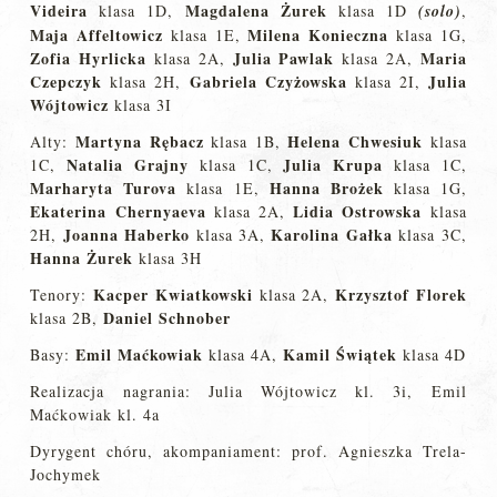
Videira
Magdalena Żurek
klasa 1D,
klasa 1D
(solo)
,
Maja Affeltowicz
Milena Konieczna
klasa 1E,
klasa 1G,
Zofia Hyrlicka
Julia Pawlak
Maria
klasa 2A,
klasa 2A,
Czepczyk
Gabriela Czyżowska
Julia
klasa 2H,
klasa 2I,
Wójtowicz
klasa 3I
Martyna Rębacz
Helena Chwesiuk
Alty:
klasa 1B,
klasa
Natalia Grajny
Julia Krupa
1C,
klasa 1C,
klasa 1C,
Marharyta Turova
Hanna Brożek
klasa 1E,
klasa 1G,
Ekaterina Chernyaeva
Lidia Ostrowska
klasa 2A,
klasa
Joanna Haberko
Karolina Gałka
2H,
klasa 3A,
klasa 3C,
Hanna Żurek
klasa 3H
Kacper Kwiatkowski
Krzysztof Florek
Tenory:
klasa 2A,
Daniel Schnober
klasa 2B,
Emil Maćkowiak
Kamil Świątek
Basy:
klasa 4A,
klasa 4D
Realizacja nagrania: Julia Wójtowicz kl. 3i, Emil
Maćkowiak kl. 4a
Dyrygent chóru, akompaniament: prof. Agnieszka Trela-
Jochymek