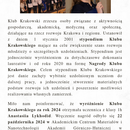
Klub Krakowski zrzesza osoby związane z aktywnością
gospodarczą, akademicką, medyczną oraz społeczną,
działające na rzecz rozwoju Krakowa i regionu. Ustanowił
stypendium Klubu
z dniem 1 stycznia 2001
Krakowskiego
mające na celu zwiększenie szans rozwoju
młodzieży o szczególnych uzdolnieniach. Stypendium jest
jednocześnie wyróżnieniem za dotychczasowe dokonania
Nagrody Klubu
laureatów i od roku 2020 ma formę
Krakowskiego
. Celem stypendium Klubu Krakowskiego
jest danie zachęty wybitnie uzdolnionym uczniom do
dalszej pracy, a jednocześnie stworzenie materialnych
podstaw rozwoju ich uzdolnień i poszerzenie możliwości
realizowania własnych zamierzeń.
wyróżnienie Klubu
Miło nam poinformować, że
Krakowskiego za rok 2024
otrzymała uczennica z klasy 1h
Anastasiia Lykhodid
22
.
Wręczenie nagród odbyło się
października 2024 w
Akademickim Centrum Materiałów i
Nanotechnologii Akademii Górniczo-Hutniczej w