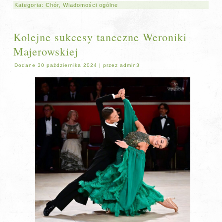
Kategoria:
Chór
,
Wiadomości ogólne
Kolejne sukcesy taneczne Weroniki
Majerowskiej
Dodane
30 października 2024
|
przez
admin3