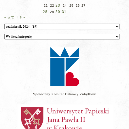
23
21
22
24
25
26
27
28
30
31
29
« wrz
lis »
Archiwum
Kategorie
wpisów
na
stronie
Społeczny Komitet Odnowy Zabytków