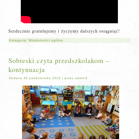
Serdecznie gratulujemy i życzymy dalszych osiągnięć!
Kategoria:
Wiadomości ogólne
Sobieski czyta przedszkolakom –
kontynuacja
Dodane
30 października 2024
|
przez
admin3