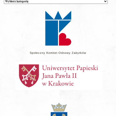
wpisów
na
stronie
Społeczny Komitet Odnowy Zabytków