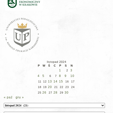
listopad 2024
P
W
Ś
C
P
S
N
1
3
2
4
5
8
9
10
6
7
13
14
15
11
12
16
17
20
18
19
21
22
23
24
26
28
30
25
27
29
« paź
gru »
Archiwum
Kategorie