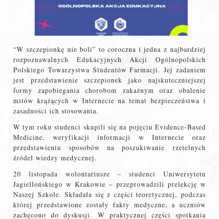
“W szczepionkę nie boli” to coroczna i jedna z najbardziej
rozpoznawalnych Edukacyjnych Akcji Ogólnopolskich
Polskiego Towarzystwa Studentów Farmacji. Jej zadaniem
jest przedstawienie szczepionek jako najskuteczniejszej
formy zapobiegania chorobom zakaźnym oraz obalenie
mitów krążących w Internecie na temat bezpieczeństwa i
zasadności ich stosowania.
W tym roku studenci skupili się na pojęciu Evidence-Based
Medicine, weryfikacji informacji w Internecie oraz
przedstawieniu sposobów na poszukiwanie rzetelnych
źródeł wiedzy medycznej.
20 listopada wolontariusze – studenci Uniwersytetu
Jagiellońskiego w Krakowie – przeprowadzili prelekcję w
Naszej Szkole. Składała się z części teoretycznej, podczas
której przedstawione zostały fakty medyczne, a uczniów
zachęcono do dyskusji. W praktycznej części spotkania