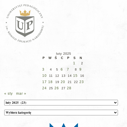
luty 2025
P
W
Ś
C
P
S
N
1
2
3
6
7
9
4
5
8
10
15
11
12
13
14
16
17
18
20
23
19
21
22
24
26
28
25
27
« sty
mar »
Archiwum
Kategorie
wpisów
na
stronie