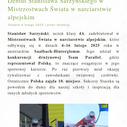
Debiut Stanisława Sarzyńskiego w
Mistrzostwach Świata w narciarstwie
alpejskim
Dodane
6 lutego 2025
|
przez
dyrekcja
Stanisław Sarzyński
4A
, uczeń klasy
, zadebiutował w
Mistrzostwach Świata w narciarstwie alpejskim
, które
4–16 lutego 2025
odbywają się w dniach
roku w
Saalbach-Hinterglemm
austriackim
. Jego udział w
konkurencji drużynowej Team Parallel
, gdzie
reprezentował Polskę
, to znaczące osiągnięcie w jego
sportowej karierze. Po raz pierwszy miał okazję
rywalizować z zawodnikami światowej czołówki.
Polska zajęła 10. miejsce
Ostatecznie
. Sukcesy Staszka są
powodem do dumy dla naszej szkoły i inspiracją dla
innych młodych sportowców.