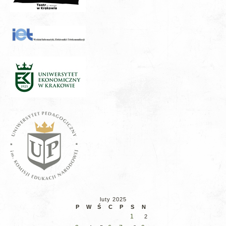
luty 2025
P
W
Ś
C
P
S
N
1
2