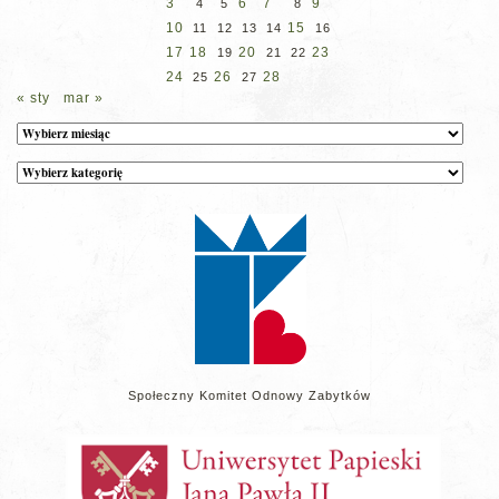
3
6
7
9
4
5
8
10
15
11
12
13
14
16
17
18
20
23
19
21
22
24
26
28
25
27
« sty
mar »
Archiwum
Kategorie
wpisów
na
stronie
Społeczny Komitet Odnowy Zabytków