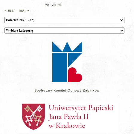
28
29
30
« mar
maj »
Archiwum
Kategorie
wpisów
na
stronie
Społeczny Komitet Odnowy Zabytków