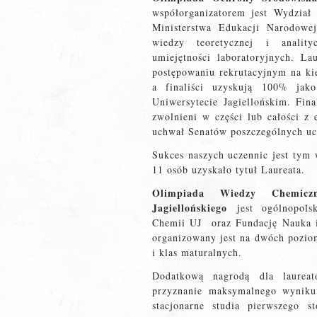
współorganizatorem jest Wydział
Ministerstwa Edukacji Narodowe
wiedzy teoretycznej i analit
umiejętności laboratoryjnych. L
postępowaniu rekrutacyjnym na ki
a finaliści uzyskują 100% jak
Uniwersytecie Jagiellońskim. Fin
zwolnieni w części lub całości 
uchwał Senatów poszczególnych uc
Sukces naszych uczennic jest tym 
11 osób uzyskało tytuł Laureata.
Olimpiada Wiedzy Chemicz
Jagiellońskiego
jest ogólnopols
Chemii UJ oraz Fundację Nauka 
organizowany jest na dwóch pozio
i klas maturalnych.
Dodatkową nagrodą dla laureat
przyznanie maksymalnego wyniku
stacjonarne studia pierwszego