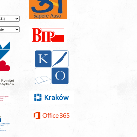
 Komitet
abytków