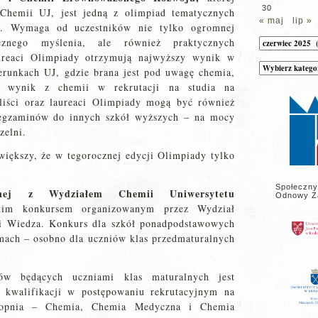
30
 Chemii UJ, jest jedną z olimpiad tematycznych
« maj
lip »
j. Wymaga od uczestników nie tylko ogromnej
Archiwum
ycznego myślenia, ale również praktycznych
aureaci Olimpiady otrzymują najwyższy wynik w
Kategorie
erunkach UJ, gdzie brana jest pod uwagę chemia,
wpisów
na
o wynik z chemii w rekrutacji na studia na
stronie
aliści oraz laureaci Olimpiady mogą być również
z egzaminów do innych szkół wyższych – na mocy
zelni.
większy, że w tegorocznej edycji Olimpiady tylko
Społeczny
nej z Wydziałem Chemii Uniwersytetu
Odnowy Z
kim konkursem organizowanym przez Wydział
i Wiedza. Konkurs dla szkół ponadpodstawowych
mach – osobno dla uczniów klas przedmaturalnych
ów będących uczniami klas maturalnych jest
 kwalifikacji w postępowaniu rekrutacyjnym na
 stopnia – Chemia, Chemia Medyczna i Chemia