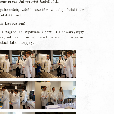
e przez Uniwersytet Jagielloński.
pularnością wśród uczniów z całej Polski (w
nad 4500 osób).
kim Laureatom!
w i nagród na Wydziale Chemii UJ towarzyszyły
 Nagrodzeni uczniowie mieli również możliwość
ęciach laboratoryjnych.