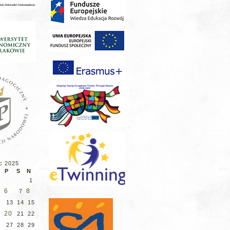
c 2025
P
S
N
1
6
8
7
2
13
14
15
9
20
21
22
6
27
28
29