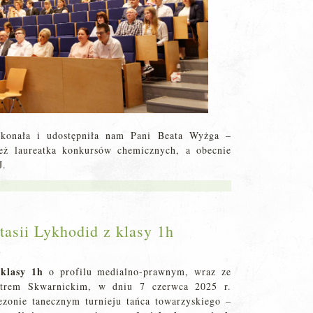
ykonała i udostępniła nam Pani Beata Wyżga –
eż laureatka konkursów chemicznych, a obecnie
J.
asii Lykhodid z klasy 1h
a
 klasy 1h
o profilu medialno-prawnym, wraz ze
otrem Skwarnickim, w dniu 7 czerwca 2025 r.
ezonie tanecznym turnieju tańca towarzyskiego –