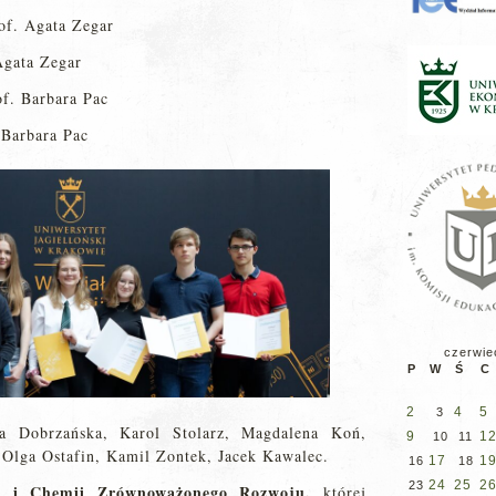
rof. Agata Zegar
Agata Zegar
of. Barbara Pac
 Barbara Pac
czerwie
P
W
Ś
C
2
4
5
3
a Dobrzańska, Karol Stolarz, Magdalena Koń,
9
1
10
11
Olga Ostafin, Kamil Zontek, Jacek Kawalec.
17
1
16
18
24
25
2
23
a i Chemii Zrównoważonego Rozwoju,
której