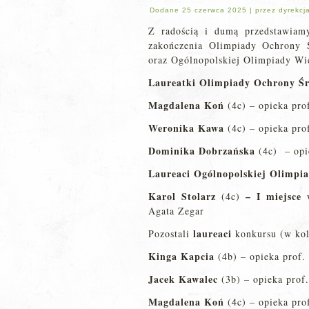
Dodane
25 czerwca 2025
|
przez
dyrekcj
Z radością i dumą przedstawiam
zakończenia Olimpiady Ochrony
oraz Ogólnopolskiej Olimpiady Wi
Laureatki Olimpiady Ochrony Ś
Magdalena Koń
(4c) – opieka pro
Weronika Kawa
(4c) – opieka pro
Dominika Dobrzańska
(4c) – opi
Laureaci Ogólnopolskiej Olimpi
Karol Stolarz
– I miejsce
(4c)
Agata Zegar
laureaci
Pozostali
konkursu (w kol
Kinga Kapcia
(4b) – opieka prof.
Jacek Kawalec
(3b) – opieka prof
Magdalena Koń
(4c) – opieka pro