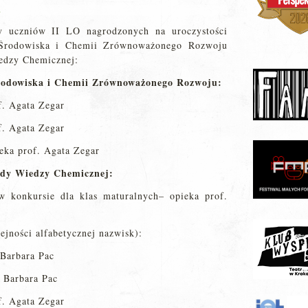
a
y uczniów II LO nagrodzonych na uroczystości
 Środowiska i Chemii Zrównoważonego Rozwoju
edzy Chemicznej:
rodowiska i Chemii Zrównoważonego Rozwoju:
f. Agata Zegar
f. Agata Zegar
eka prof. Agata Zegar
ady Wiedzy Chemicznej:
w konkursie dla klas maturalnych– opieka prof.
ejności alfabetycznej nazwisk):
 Barbara Pac
. Barbara Pac
f. Agata Zegar