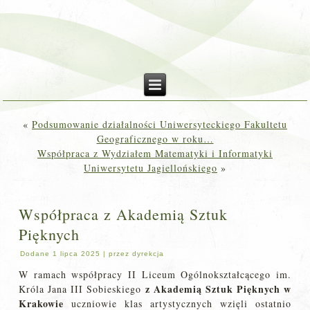
«
Podsumowanie działalności Uniwersyteckiego Fakultetu
Geograficznego w roku…
Współpraca z Wydziałem Matematyki i Informatyki
Uniwersytetu Jagiellońskiego
»
Współpraca z Akademią Sztuk
Pięknych
Dodane
1 lipca 2025
|
przez
dyrekcja
W ramach współpracy II Liceum Ogólnokształcącego im.
z Akademią Sztuk Pięknych w
Króla Jana III Sobieskiego
Krakowie
uczniowie klas artystycznych wzięli ostatnio