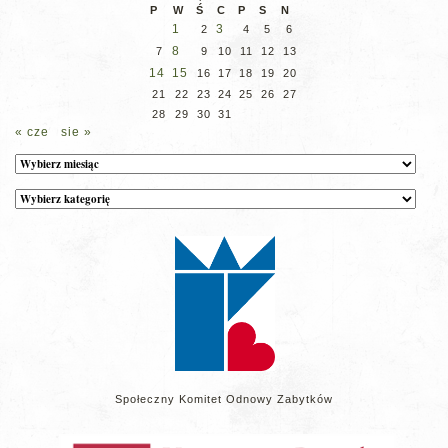
P
W
Ś
C
P
S
N
1
3
2
4
5
6
8
7
9
10
11
12
13
14
15
16
17
18
19
20
21
22
23
24
25
26
27
28
29
30
31
« cze
sie »
Archiwum
Kategorie
wpisów
na
stronie
Społeczny Komitet Odnowy Zabytków