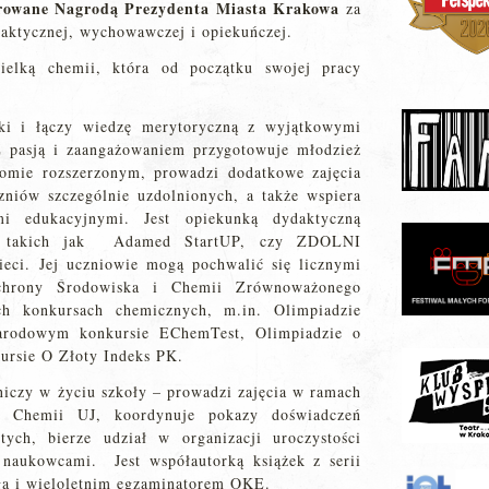
rowane
Nagrodą Prezydenta Miasta Krakowa
za
daktycznej, wychowawczej i opiekuńczej.
ielką chemii, która od początku swojej pracy
uki i łączy wiedzę merytoryczną z wyjątkowymi
Z pasją i zaangażowaniem przygotowuje młodzież
omie rozszerzonym, prowadzi dodatkowe zajęcia
czniów szczególnie uzdolnionych, a także wspiera
mi edukacyjnymi. Jest opiekunką dydaktyczną
w, takich jak Adamed StartUP, czy ZDOLNI
eci. Jej uczniowie mogą pochwalić się licznymi
Ochrony Środowiska i Chemii Zrównoważonego
h konkursach chemicznych, m.in. Olimpiadzie
arodowym konkursie EChemTest, Olimpiadzie o
rsie O Złoty Indeks PK.
niczy w życiu szkoły – prowadzi zajęcia w ramach
 Chemii UJ, koordynuje pokazy doświadczeń
ych, bierze udział w organizacji uroczystości
 naukowcami. Jest współautorką książek z serii
ga i wieloletnim egzaminatorem OKE.