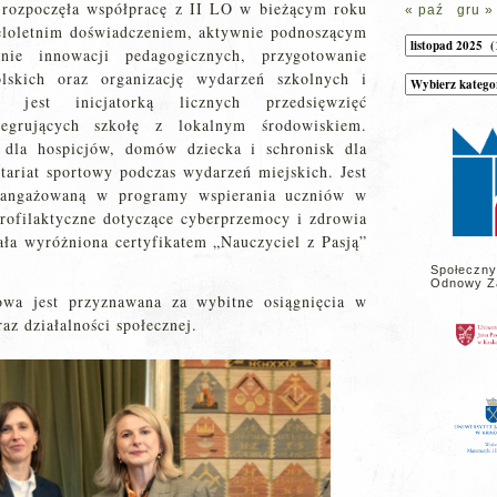
rozpoczęła współpracę z II LO w bieżącym roku
« paź
gru »
loletnim doświadczeniem, aktywnie podnoszącym
Archiwum
nie innowacji pedagogicznych, przygotowanie
skich oraz organizację wydarzeń szkolnych i
Kategorie
wpisów
 jest inicjatorką licznych przedsięwzięć
na
stronie
tegrujących szkołę z lokalnym środowiskiem.
 dla hospicjów, domów dziecka i schronisk dla
ntariat sportowy podczas wydarzeń miejskich. Jest
zaangażowaną w programy wspierania uczniów w
 profilaktyczne dotyczące cyberprzemocy i zdrowia
ała wyróżniona certyfikatem „Nauczyciel z Pasją”
Społeczny
Odnowy Z
owa jest przyznawana za wybitne osiągnięcia w
az działalności społecznej.