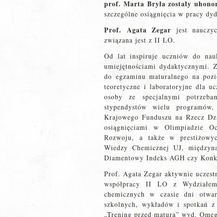
prof. Marta Bryła
zostały uhono
szczególne osiągnięcia w pracy dy
Prof. Agata Zegar
jest nauczyc
związana jest z II LO.
Od lat inspiruje uczniów do na
umiejętnościami dydaktycznymi. 
do egzaminu maturalnego na pozi
teoretyczne i laboratoryjne dla u
osoby ze specjalnymi potrzeba
stypendystów wielu programó
Krajowego Funduszu na Rzecz Dzi
osiągnięciami w Olimpiadzie 
Rozwoju, a także w prestiżowyc
Wiedzy Chemicznej UJ, międzyn
Diamentowy Indeks AGH czy Konku
Prof. Agata Zegar aktywnie uczest
współpracy II LO z Wydziałem
chemicznych w czasie dni otwart
szkolnych, wykładów i spotkań z
„Trening przed maturą” wyd. Ome