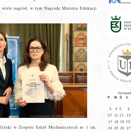
 wiele nagród, w tym Nagrodę Ministra Edukacji
listopa
P
W
Ś
C
5
3
4
6
10
12
11
13
20
17
18
19
 fizyki w Zespole Szkół Mechanicznych nr 1 im.
24
25
26
27