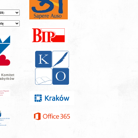
 Komitet
abytków