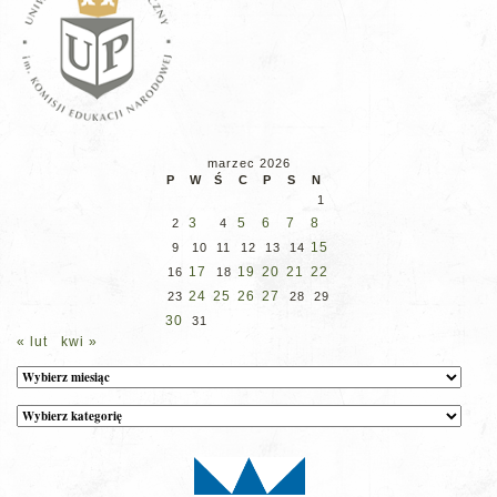
marzec 2026
P
W
Ś
C
P
S
N
1
3
5
6
7
8
2
4
15
9
10
11
12
13
14
17
19
20
21
22
16
18
24
25
26
27
23
28
29
30
31
« lut
kwi »
Archiwum
Kategorie
wpisów
na
stronie