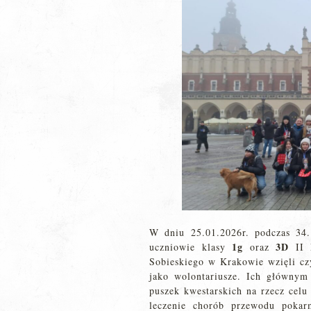
W dniu 25.01.2026r. podczas 34.
1g
3D
uczniowie klasy
oraz
II L
Sobieskiego w Krakowie wzięli czy
jako wolontariusze. Ich głównym
puszek kwestarskich na rzecz celu 
leczenie chorób przewodu pokar