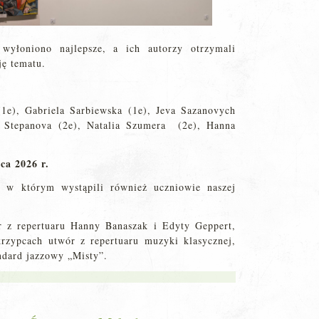
 wyłoniono najlepsze, a ich autorzy otrzymali
ję tematu.
(1e), Gabriela Sarbiewska (1e), Jeva Sazanovych
a Stepanova (2e), Natalia Szumera (2e), Hanna
ca 2026 r.
, w którym wystąpili również uczniowie naszej
r z repertuaru Hanny Banaszak i Edyty Geppert,
krzypcach utwór z repertuaru muzyki klasycznej,
ndard jazzowy „Misty”.