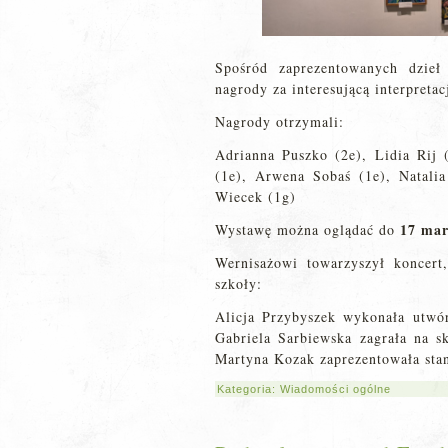
Spośród zaprezentowanych dzieł
nagrody za interesującą interpretac
Nagrody otrzymali:
Adrianna Puszko (2e), Lidia Rij 
(1e), Arwena Sobaś (1e), Natali
Wiecek (1g)
17 mar
Wystawę można oglądać do
Wernisażowi towarzyszył koncert
szkoły:
Alicja Przybyszek wykonała utwó
Gabriela Sarbiewska zagrała na s
Martyna Kozak zaprezentowała sta
Kategoria:
Wiadomości ogólne