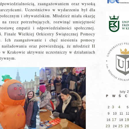
odpowiedzialnością, zaangażowaniem oraz wysoką
darczyńcami. Uczestnictwo w wydarzeniu był dla
ołecznym i obywatelskim. Młodzież miała okazję
 na rzecz potrzebujących, rozwinąć umiejętność
postawę empatii i odpowiedzialności społecznej.
. Finale Wielkiej Orkiestry Świątecznej Pomocy
e. Ich zaangażowanie i chęć niesienia pomocy
 naśladowania oraz potwierdzają, że młodzież II
o w Krakowie aktywnie uczestniczy w działaniach
atywnym.
luty 
P
W
Ś
C
3
4
2
5
9
10
11
1
17
1
16
18
23
25
2
24