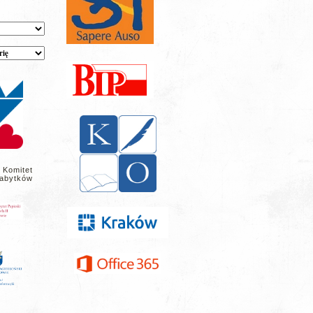
 Komitet
abytków