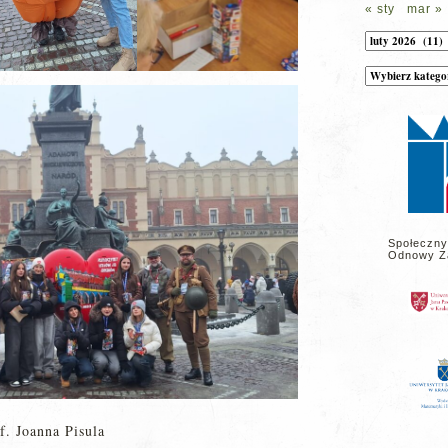
« sty
mar »
Archiwum
Kategorie
wpisów
na
stronie
Społeczny
Odnowy Z
f. Joanna Pisula