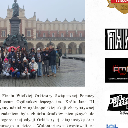
 Finału Wielkiej Orkiestry Świątecznej Pomocy
iceum Ogólnokształcącego im. Króla Jana III
nny udział w ogólnopolskiej akcji charytatywnej
 zadaniem była zbiórka środków pieniężnych do
tegorocznej edycji Orkiestry tj. diagnostykę oraz
mowego u dzieci. Wolontariusze kwestowali na