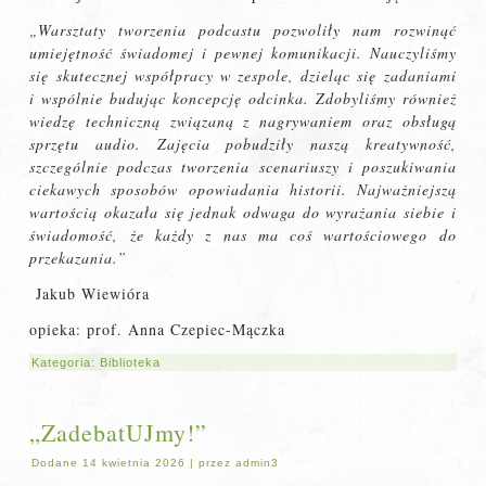
„Warsztaty tworzenia podcastu pozwoliły nam rozwinąć
umiejętność świadomej i pewnej komunikacji. Nauczyliśmy
się skutecznej współpracy w zespole, dzieląc się zadaniami
i
wspólnie
budując koncepcję odcinka. Zdobyliśmy również
wiedzę techniczną związaną z nagrywaniem oraz obsługą
sprzętu audio. Zajęcia pobudziły naszą kreatywność,
szczególnie podczas tworzenia scenariuszy i poszukiwania
ciekawych sposobów opowiadania historii. Najważniejszą
wartością okazała się jednak odwaga do wyrażania siebie i
świadomość, że każdy z nas ma coś wartościowego do
przekazania.”
Jakub Wiewióra
opieka: prof. Anna Czepiec-Mączka
Kategoria:
Biblioteka
„ZadebatUJmy!”
Dodane
14 kwietnia 2026
|
przez
admin3