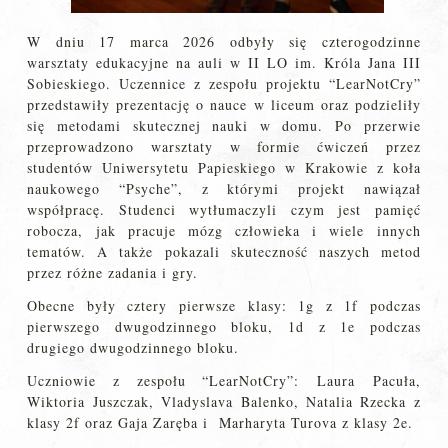
W dniu 17 marca 2026 odbyły się czterogodzinne
warsztaty edukacyjne na auli w II LO im. Króla Jana III
Sobieskiego. Uczennice z zespołu projektu “LearNotCry”
przedstawiły prezentację o nauce w liceum oraz podzieliły
się metodami skutecznej nauki w domu. Po przerwie
przeprowadzono warsztaty w formie ćwiczeń przez
studentów Uniwersytetu Papieskiego w Krakowie z koła
naukowego “Psyche”, z którymi projekt nawiązał
współpracę. Studenci wytłumaczyli czym jest pamięć
robocza, jak pracuje mózg człowieka i wiele innych
tematów. A także pokazali skuteczność naszych metod
przez różne zadania i gry.
Obecne były cztery pierwsze klasy: 1g z 1f podczas
pierwszego dwugodzinnego bloku, 1d z 1e podczas
drugiego dwugodzinnego bloku.
Uczniowie z zespołu “LearNotCry”: Laura Pacuła,
Wiktoria Juszczak, Vladyslava Balenko, Natalia Rzecka z
klasy 2f oraz Gaja Zaręba i Marharyta Turova z klasy 2e.