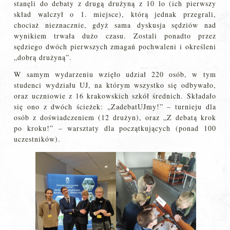
stanęli do debaty z drugą drużyną z 10 lo (ich pierwszy
skład walczył o 1. miejsce), którą jednak przegrali,
chociaż nieznacznie, gdyż sama dyskusja sędziów nad
wynikiem trwała dużo czasu. Zostali ponadto przez
sędziego dwóch pierwszych zmagań pochwaleni i określeni
„dobrą drużyną”.
W samym wydarzeniu wzięło udział 220 osób, w tym
studenci wydziału UJ, na którym wszystko się odbywało,
oraz uczniowie z 16 krakowskich szkół średnich. Składało
się ono z dwóch ścieżek: „ZadebatUJmy!” – turnieju dla
osób z doświadczeniem (12 drużyn), oraz „Z debatą krok
po kroku!” – warsztaty dla początkujących (ponad 100
uczestników).