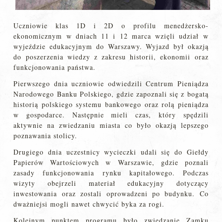
Uczniowie klas 1D i 2D o profilu menedżersko-
ekonomicznym w dniach 11 i 12 marca wzięli udział w
wyjeździe edukacyjnym do Warszawy. Wyjazd był okazją
do poszerzenia wiedzy z zakresu historii, ekonomii oraz
funkcjonowania państwa.
Pierwszego dnia uczniowie odwiedzili Centrum Pieniądza
Narodowego Banku Polskiego, gdzie zapoznali się z bogatą
historią polskiego systemu bankowego oraz rolą pieniądza
w gospodarce. Następnie mieli czas, który spędzili
aktywnie na zwiedzaniu miasta co było okazją lepszego
poznawania stolicy.
Drugiego dnia uczestnicy wycieczki udali się do Giełdy
Papierów Wartościowych w Warszawie, gdzie poznali
zasady funkcjonowania rynku kapitałowego. Podczas
wizyty obejrzeli materiał edukacyjny dotyczący
inwestowania oraz zostali oprowadzeni po budynku. Co
dważniejsi mogli nawet chwycić byka za rogi.
Kolejnym punktem programu było zwiedzanie Zamku