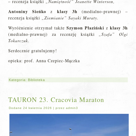
– recenzja książki
„Namiętność”
Jeanette Winterson,
Antoniny Sieńko
klasy 3h
z
(medialno-prawnej) –
recenzja książki
„Ziemianie” Sayaki Muraty.
Szymon Płaziński
klasy 3h
Wyróżnienie otrzymał także
z
(medialno-prawnej) za recenzję książki
„Szafa” Olgi
Tokarczuk
.
Serdecznie gratulujemy!
opieka: prof. Anna Czepiec-Mączka
Kategoria:
Biblioteka
TAURON 23. Cracovia Maraton
Dodane
24 kwietnia 2026
|
przez
admin3