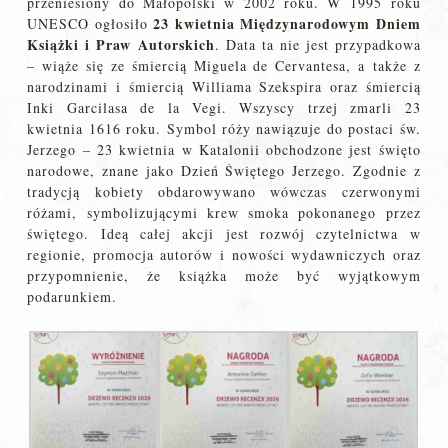
przeniesiony do Małopolski w 2002 roku. W 1995 roku
23 kwietnia Międzynarodowym Dniem
UNESCO ogłosiło
Książki i Praw
Autorskich
. Data ta nie jest przypadkowa
– wiąże się ze śmiercią Miguela de Cervantesa, a także z
narodzinami i śmiercią Williama Szekspira oraz śmiercią
Inki Garcilasa de la Vegi. Wszyscy trzej zmarli 23
kwietnia 1616 roku. Symbol róży nawiązuje do postaci św.
Jerzego – 23 kwietnia w Katalonii obchodzone jest święto
narodowe, znane jako Dzień Świętego Jerzego. Zgodnie z
tradycją kobiety obdarowywano wówczas czerwonymi
różami, symbolizującymi krew smoka pokonanego przez
świętego. Ideą całej akcji jest rozwój czytelnictwa w
regionie, promocja autorów i nowości wydawniczych oraz
przypomnienie, że książka może być wyjątkowym
podarunkiem.