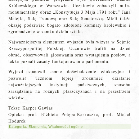
Królewskiego w Warszawie. Uczniowie zobaczyli m.in.
monumentalny obraz „Konstytucja 3 Maja 1791 roku” Jana
Matejki, Salę Tronową oraz Salę Senatorską. Mieli także
okazję podziwiać bogato zdobione komnaty królewskie i
zgromadzone w zamku dzieła sztuki.
Najważniejszym elementem wyjazdu była wizyta w Sejmie
Rzeczypospolitej Polskiej. Uczniowie trafili na dzień
obrad, obserwowali głosowania oraz wystąpienia posłów, a
także poznali zasady funkcjonowania parlamentu.
Wyjazd stanowił cenne doświadczenie edukacyjne i
pozwolił uczniom lepiej zrozumieć działanie
najważniejszych instytucji państwowych, sposobu
zarządzania na różnych płaszczyznach i na przestrzeni
wieków.
Tekst: Kacper Gawlas
Opieka: prof. Elżbieta Potępa-Karkoszka, prof. Michał
Hodurek
Kategoria:
Ekonomia
,
Wiadomości ogólne