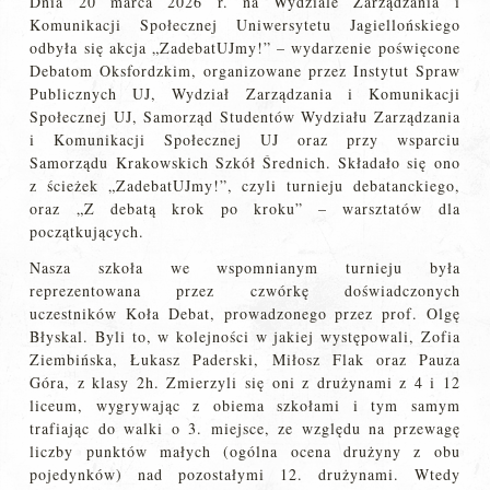
Dnia 20 marca 2026 r. na Wydziale Zarządzania i
Komunikacji Społecznej Uniwersytetu Jagiellońskiego
odbyła się akcja „ZadebatUJmy!” – wydarzenie poświęcone
Debatom Oksfordzkim, organizowane przez Instytut Spraw
Publicznych UJ, Wydział Zarządzania i Komunikacji
Społecznej UJ, Samorząd Studentów Wydziału Zarządzania
i Komunikacji Społecznej UJ oraz przy wsparciu
Samorządu Krakowskich Szkół Średnich. Składało się ono
z ścieżek „ZadebatUJmy!”, czyli turnieju debatanckiego,
oraz „Z debatą krok po kroku” – warsztatów dla
początkujących.
Nasza szkoła we wspomnianym turnieju była
reprezentowana przez czwórkę doświadczonych
uczestników Koła Debat, prowadzonego przez prof. Olgę
Błyskal. Byli to, w kolejności w jakiej występowali, Zofia
Ziembińska, Łukasz Paderski, Miłosz Flak oraz Pauza
Góra, z klasy 2h. Zmierzyli się oni z drużynami z 4 i 12
liceum, wygrywając z obiema szkołami i tym samym
trafiając do walki o 3. miejsce, ze względu na przewagę
liczby punktów małych (ogólna ocena drużyny z obu
pojedynków) nad pozostałymi 12. drużynami. Wtedy